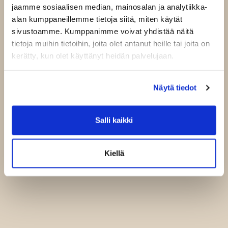
jaamme sosiaalisen median, mainosalan ja analytiikka-
alan kumppaneillemme tietoja siitä, miten käytät
sivustoamme. Kumppanimme voivat yhdistää näitä
tietoja muihin tietoihin, joita olet antanut heille tai joita on
kerätty, kun olet käyttänyt heidän palvelujaan.
Näytä tiedot
Salli kaikki
Kiellä