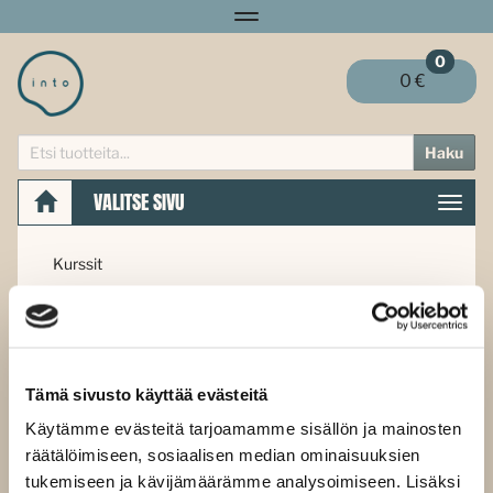
Navigaatio
0
0 €
Haku
VALITSE SIVU
Navig
Kurssit
KURSSIT
Järjestä:
Tämä sivusto käyttää evästeitä
Käytämme evästeitä tarjoamamme sisällön ja mainosten
Tuotteita ei löytynyt
räätälöimiseen, sosiaalisen median ominaisuuksien
tukemiseen ja kävijämäärämme analysoimiseen. Lisäksi