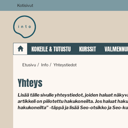
Kotisivut
KOKEILE & TUTUSTU
KURSSIT
VALMENNU
Etusivu
Info
Yhteystiedot
Yhteys
Lisää tälle sivulle yhteystiedot, joiden haluat nä
artikkeli on piilotettu hakukoneilta. Jos haluat ha
hakukoneilta" -täppä ja lisää
Seo-otsikko ja Seo-k