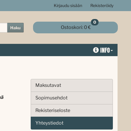
Kirjaudu sisään
Rekisteröidy
0
Ostoskori:
0 €
Haku
INFO
Maksutavat
mä
Sopimusehdot
Rekisteriseloste
Yhteystiedot