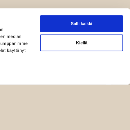
Salli kaikki
an
sen median,
Kiellä
. Kumppanimme
olet käyttänyt
sutavat
Sopimusehdot
Rekisteriseloste
Yhteystiedot