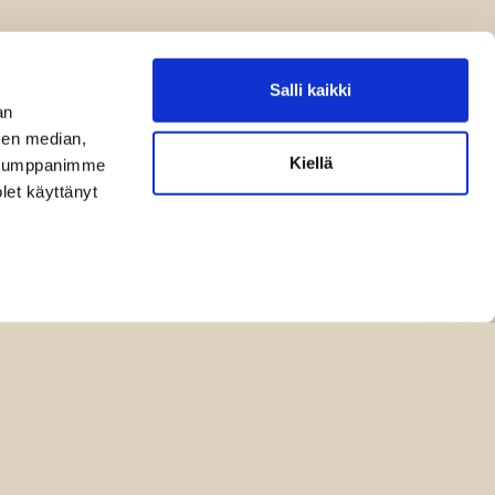
Salli kaikki
an
sen median,
Kiellä
. Kumppanimme
olet käyttänyt
sutavat
Sopimusehdot
Rekisteriseloste
Yhteystiedot