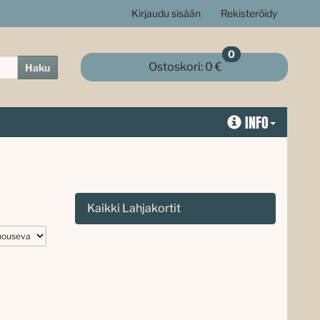
Kirjaudu sisään
Rekisteröidy
0
Ostoskori:
0 €
Haku
INFO
Kaikki Lahjakortit