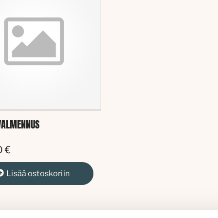
VALMENNUS
0 €
Lisää
ostoskoriin