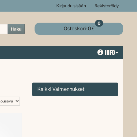
Kirjaudu sisään
Rekisteröidy
0
Ostoskori:
0 €
Haku
INFO
Kaikki Valmennukset