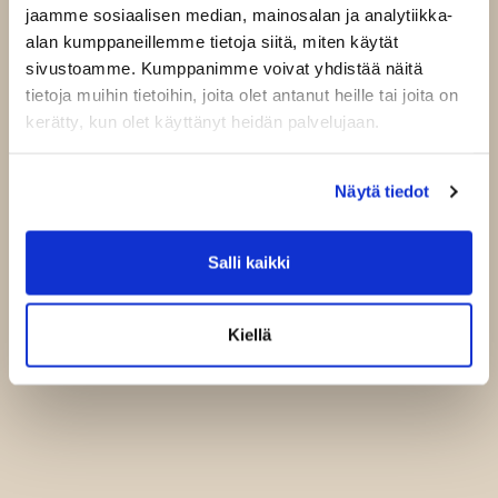
jaamme sosiaalisen median, mainosalan ja analytiikka-
alan kumppaneillemme tietoja siitä, miten käytät
sivustoamme. Kumppanimme voivat yhdistää näitä
tietoja muihin tietoihin, joita olet antanut heille tai joita on
kerätty, kun olet käyttänyt heidän palvelujaan.
Näytä tiedot
Salli kaikki
Kiellä