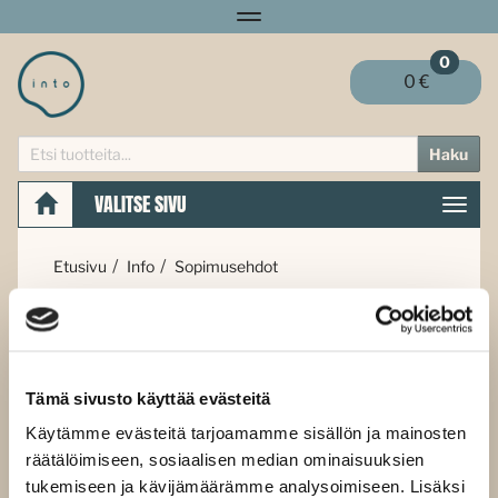
Navigaatio
0
0 €
Haku
VALITSE SIVU
Navig
Etusivu
Info
Sopimusehdot
Sopimus- ja tilausehdot
täytä tähän samaan artikkeliin sekä jäsenyyden
Tämä sivusto käyttää evästeitä
sopimusehdot että normaalit tilausehdot
Käytämme evästeitä tarjoamamme sisällön ja mainosten
räätälöimiseen, sosiaalisen median ominaisuuksien
tukemiseen ja kävijämäärämme analysoimiseen. Lisäksi