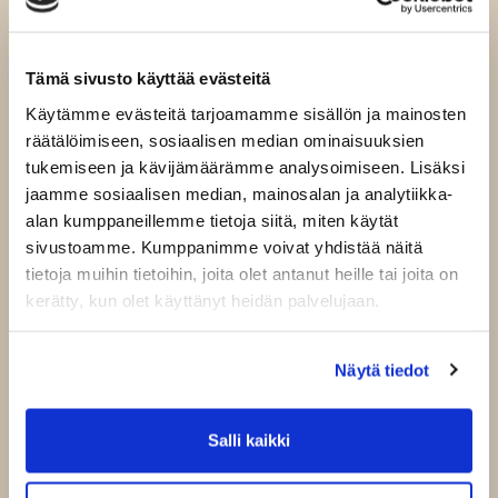
Tämä sivusto käyttää evästeitä
Käytämme evästeitä tarjoamamme sisällön ja mainosten
räätälöimiseen, sosiaalisen median ominaisuuksien
tukemiseen ja kävijämäärämme analysoimiseen. Lisäksi
jaamme sosiaalisen median, mainosalan ja analytiikka-
Kertakäynti kuntosali
alan kumppaneillemme tietoja siitä, miten käytät
sivustoamme. Kumppanimme voivat yhdistää näitä
Tämä ostos oikeuttaa kertakäyntiin kuntosalilla.
tietoja muihin tietoihin, joita olet antanut heille tai joita on
kerätty, kun olet käyttänyt heidän palvelujaan.
15,00 € / kpl
sis. alv 13,50 %
Kpl
-
+
Näytä tiedot
Lisää ostoskoriin
Salli kaikki