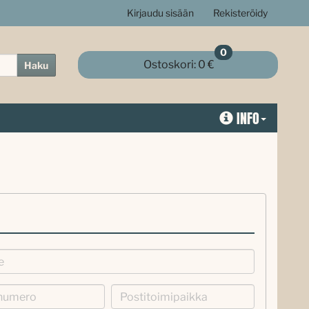
Kirjaudu sisään
Rekisteröidy
0
Ostoskori:
0 €
Haku
INFO