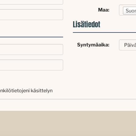
Maa:
Suo
Lisätiedot
Syntymäaika:
nkilötietojeni käsittelyn