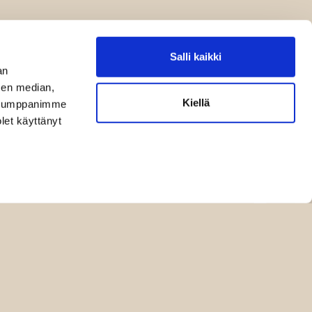
Salli kaikki
an
sen median,
Kiellä
. Kumppanimme
olet käyttänyt
sutavat
Sopimusehdot
Rekisteriseloste
Yhteystiedot