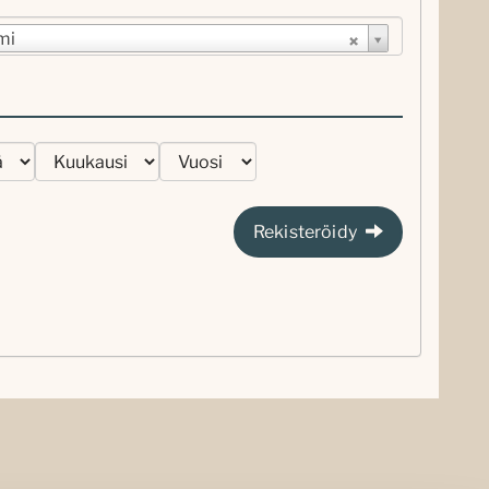
mi
Rekisteröidy